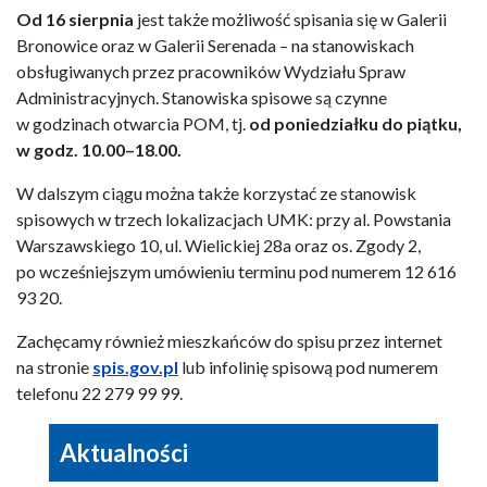
Od 16 sierpnia
jest także możliwość spisania się w Galerii
Bronowice oraz w Galerii Serenada – na stanowiskach
obsługiwanych przez pracowników Wydziału Spraw
Administracyjnych. Stanowiska spisowe są czynne
w godzinach otwarcia POM, tj.
od poniedziałku do piątku,
w godz. 10.00–18
.
00.
W dalszym ciągu można także korzystać ze stanowisk
spisowych w trzech lokalizacjach UMK: przy al. Powstania
Warszawskiego 10, ul. Wielickiej 28a oraz os. Zgody 2,
po wcześniejszym umówieniu terminu pod numerem 12 616
93 20.
Zachęcamy również mieszkańców do spisu przez internet
na stronie
spis.gov.pl
lub infolinię spisową pod numerem
telefonu 22 279 99 99.
Aktualności