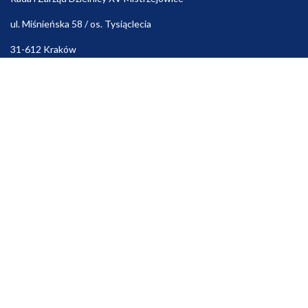
ul. Miśnieńska 58 / os. Tysiąclecia
31-612 Kraków
Przewodniczący: Konrad Maciejowski
Kontakt
Biuro Rady i Zarząd Dzielnicy
czynne: poniedziałek – piątek: 11:00 – 15:30
Tel. (12) 648-96-18 Fax (12) 648-96-18
e-mail:
rada@dzielnica15.krakow.pl