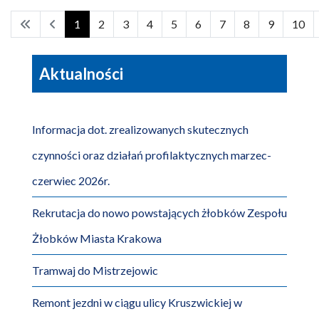
1
2
3
4
5
6
7
8
9
10
Aktualności
Informacja dot. zrealizowanych skutecznych
czynności oraz działań profilaktycznych marzec-
czerwiec 2026r.
Rekrutacja do nowo powstających żłobków Zespołu
Żłobków Miasta Krakowa
Tramwaj do Mistrzejowic
Remont jezdni w ciągu ulicy Kruszwickiej w