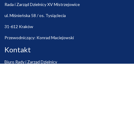
Rada i Zarząd Dzielnicy XV Mistrzejowice
ul. Miśnieńska 58 / os. Tysiąclecia
31-612 Kraków
Przewodniczący: Konrad Maciejowski
Kontakt
Biuro Rady i Zarząd Dzielnicy
czynne: poniedziałek – piątek: 11:00 – 15:30
Tel. (12) 648-96-18 Fax (12) 648-96-18
e-mail:
rada@dzielnica15.krakow.pl