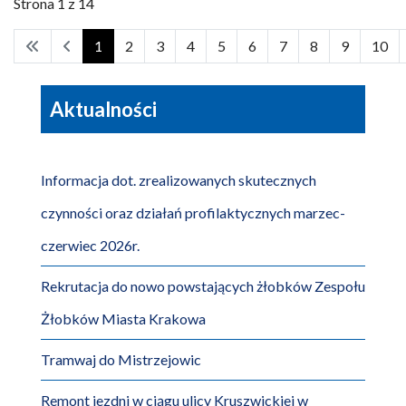
Strona 1 z 14
1
2
3
4
5
6
7
8
9
10
Aktualności
Informacja dot. zrealizowanych skutecznych
czynności oraz działań profilaktycznych marzec-
czerwiec 2026r.
Rekrutacja do nowo powstających żłobków Zespołu
Żłobków Miasta Krakowa
Tramwaj do Mistrzejowic
Remont jezdni w ciągu ulicy Kruszwickiej w