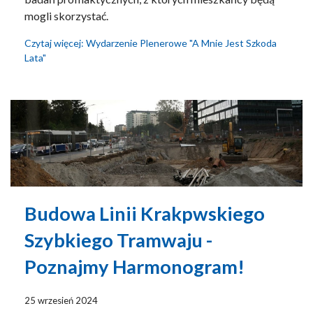
mogli skorzystać.
Czytaj więcej: Wydarzenie Plenerowe "A Mnie Jest Szkoda
Lata"
Budowa Linii Krakpwskiego
Szybkiego Tramwaju -
Poznajmy Harmonogram!
25 wrzesień 2024