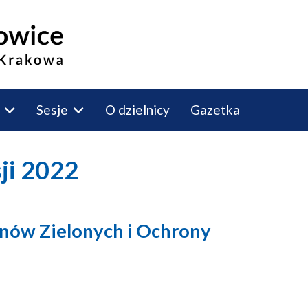
Sesje
O dzielnicy
Gazetka
sji 2022
enów Zielonych i Ochrony