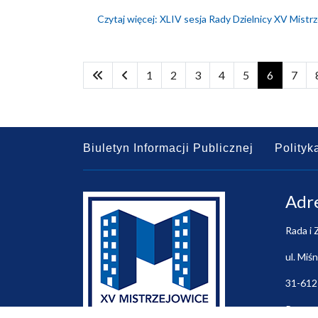
Czytaj więcej: XLIV sesja Rady Dzielnicy XV Mistr
1
2
3
4
5
6
7
Biuletyn Informacji Publicznej
Polityk
Adr
Rada i 
ul. Miś
31-612
Przewo