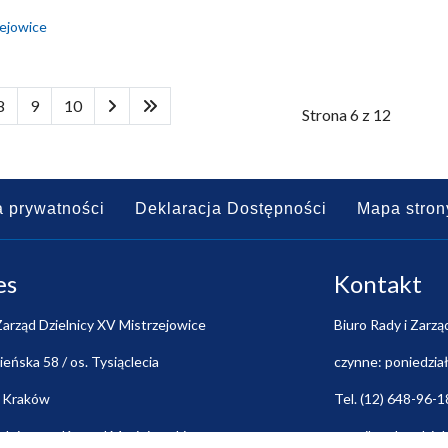
zejowice
8
9
10
Strona 6 z 12
a prywatności
Deklaracja Dostępności
Mapa stron
es
Kontakt
Zarząd Dzielnicy XV Mistrzejowice
Biuro Rady i Zarzą
nieńska 58 / os. Tysiąclecia
czynne: poniedział
 Kraków
Tel. (12) 648-96-1
dniczący: Konrad Maciejowski
e-mail:
rada@dziel