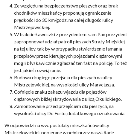
Ze względu na bezpieczeństwo pieszych oraz brak
chodników mieszkańcy proponują ograniczenie
prędkości do 30 km/godz. na całej długości ulicy
Mistrzejowickiej.
W trakcie Ławeczki z prezydentem, sam Pan prezydent
zaproponował udział patroli pieszych Straży Miejskiej
na tej ulicy, tak by w przypadku stwierdzenie łamania
przepisów przez kierujących pojazdami ciężarowymi
mogli błyskawicznie zgłaszać ten fakt na policję. To też
jest jakieś rozwiązanie.
Budowa drugiego przejścia dla pieszych na ulicy
Mistrzejowickiej, na wysokości ulicy Marycjusza.
Cofnięcie znaku zakazu wjazdu dla pojazdów
ciężarowych bliżej skrzyżowania z ulicą Okulickiego.
Zamontowanie przed przejściem dla pieszych, na
wysokości ulicy Do Fortu, dodatkowego oznakowania.
W odpowiedzi na ww. postulaty mieszkańców ulicy
Mistrzejowickiej, popierane w pełni przez naszą Radę