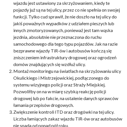
wjazdu jest ustawiony za skrzyżowaniem, kiedy te
pojazdy już są na tej ulicy, przez co nie spełnia on swojej
funkcji. Tylko cud sprawił, że nie doszło na tej ulicy do
jakiś poważnych wypadków z udziałem pieszych lub
innych zmotoryzowanych, ponieważ jest tam wąska
jezdnia, absolutnie nie przeznaczona do ruchu
samochodowego dla tego typu pojazdów. Jak na razie
bezprawne wjazdy TiR-ów i autobusów kończą się
zniszczeniem infrastruktury drogowej oraz ogrodzeń
domów znajdujących się wzdłuż ulicy.
Montaż monitoringu na światłach na skrzyżowaniu ulicy
Okulickiego i Mistrzejowickiej, podłączonego do
systemu wizyjnego policji oraz Straży Miejskiej.
Pozwoliłby on na w miarę szybką reakcję policji
drogowej lub po fakcie, na ustalenie danych sprawców
łamania przepisów drogowych.
Zwiększenie kontroli ITD oraz drogówki na tej ulicy.
Liczba łamiących zakaz wjazdu TiR-ów oraz autobusów
nie spada od ponad pół roku.