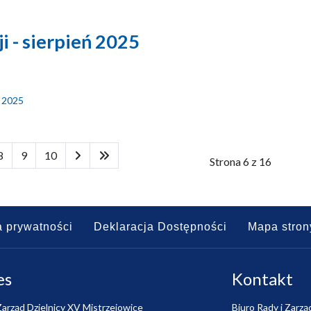
i - sierpień 2025
ń 2025
8
9
10
Strona 6 z 16
a prywatności
Deklaracja Dostępności
Mapa stron
es
Kontakt
Zarząd Dzielnicy XV Mistrzejowice
Biuro Rady i Zarzą