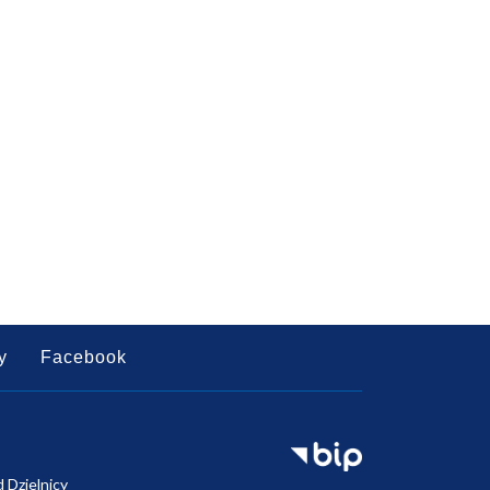
y
Facebook
d Dzielnicy