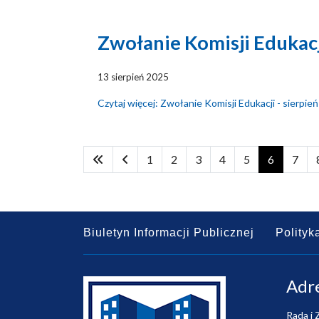
Zwołanie Komisji Edukacj
13 sierpień 2025
Czytaj więcej: Zwołanie Komisji Edukacji - sierpie
1
2
3
4
5
6
7
Biuletyn Informacji Publicznej
Polityk
Adr
Rada i 